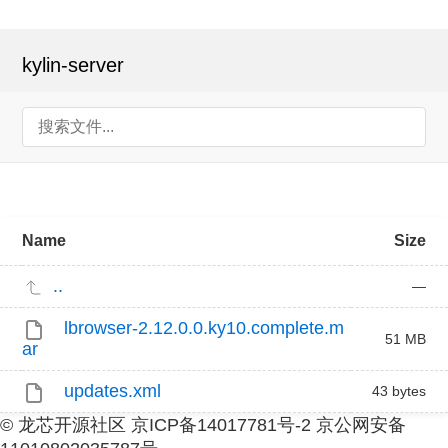
kylin-server
Name
Size
..
—
lbrowser-2.12.0.0.ky10.complete.m
51 MB
ar
updates.xml
43 bytes
© 龙芯开源社区 京ICP备14017781号-2 京公网安备