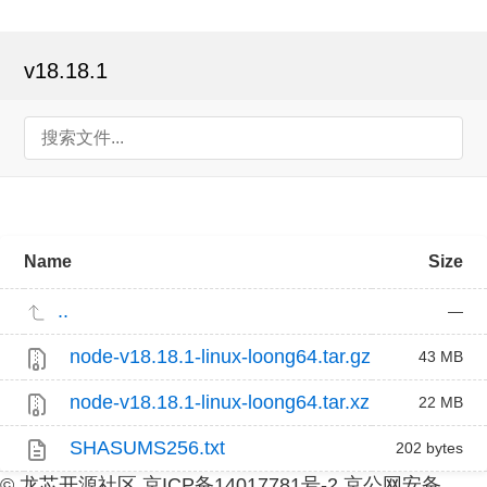
v18.18.1
Name
Size
..
—
node-v18.18.1-linux-loong64.tar.gz
43 MB
node-v18.18.1-linux-loong64.tar.xz
22 MB
SHASUMS256.txt
202 bytes
© 龙芯开源社区 京ICP备14017781号-2 京公网安备